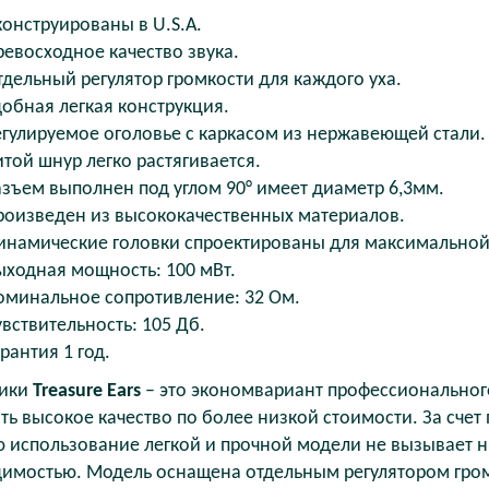
конструированы в U.S.A.
ревосходное качество звука.
тдельный регулятор громкости для каждого уха.
добная легкая конструкция.
егулируемое оголовье с каркасом из нержавеющей стали.
итой шнур легко растягивается.
азъем выполнен под углом 90° имеет диаметр 6,3мм.
роизведен из высококачественных материалов.
инамические головки спроектированы для максимальной 
ыходная мощность: 100 мВт.
оминальное сопротивление: 32 Ом.
увствительность: 105 Дб.
арантия 1 год.
ики
Treasure Ears
– это экономвариант профессионального
ть высокое качество по более низкой стоимости. За счет
 использование легкой и прочной модели не вызывает н
имостью. Модель оснащена отдельным регулятором гром