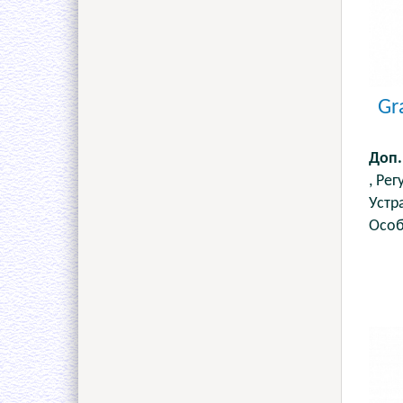
Gr
Доп.
, Рег
Устр
Особ