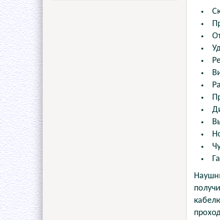
С
П
О
У
Р
В
Р
П
Д
В
Н
Ч
Г
Наушн
получи
кабелю
проход