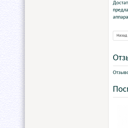
Достат
предла
аппара
Назад 
Отз
Отзыво
Пос