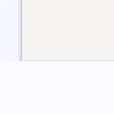
Главная
Каталог
Производители
Беспроводные наушники
Новинки
Наушники на витом шнуре
Карта сайта
Жилеты и разгрузка
Системы навигации
Аксессуары
Мини металлоискатели
Противоударные телефоны
Рюкзаки и Сумки