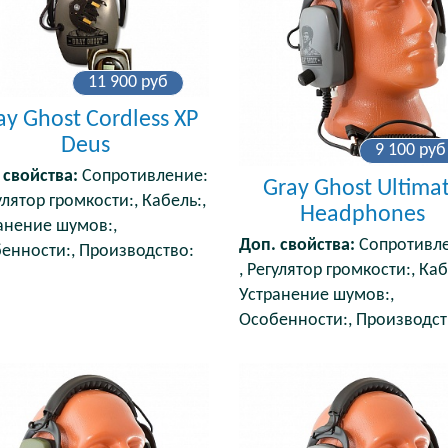
11 900
руб
ay Ghost Cordless XP
Deus
9 100
руб
 свойства:
Сопротивление:
Gray Ghost Ultima
улятор громкости:, Кабель:,
Headphones
анение шумов:,
Доп. свойства:
Сопротивле
енности:, Производство:
, Регулятор громкости:, Каб
Устранение шумов:,
Особенности:, Производст