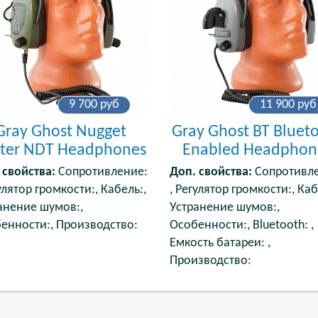
9 700
руб
11 900
руб
Gray Ghost Nugget
Gray Ghost BT Bluet
ter NDT Headphones
Enabled Headphon
 свойства:
Сопротивление:
Доп. свойства:
Сопротивле
улятор громкости:, Кабель:,
, Регулятор громкости:, Каб
анение шумов:,
Устранение шумов:,
енности:, Производство:
Особенности:, Bluetooth: ,
Емкость батареи: ,
Производство: