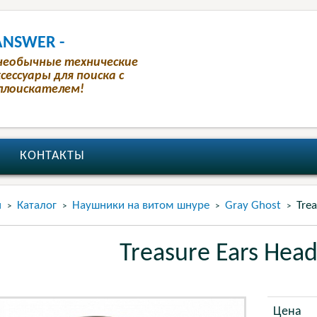
ANSWER -
необычные технические
сессуары для поиска с
лоискателем!
КОНТАКТЫ
я
Каталог
Наушники на витом шнуре
Gray Ghost
Tre
>
>
>
>
Treasure Ears Hea
Цена